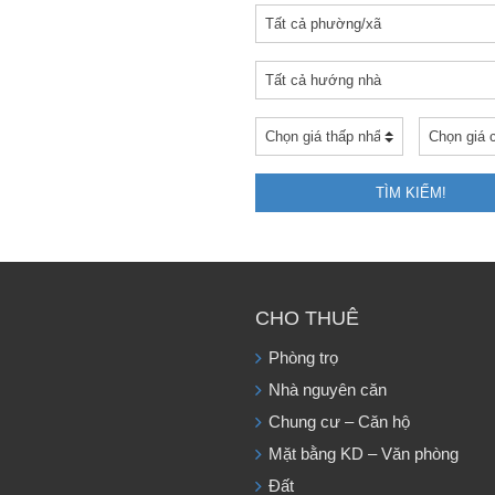
TÌM KIẾM!
CHO THUÊ
Phòng trọ
Nhà nguyên căn
Chung cư – Căn hộ
Mặt bằng KD – Văn phòng
Đất