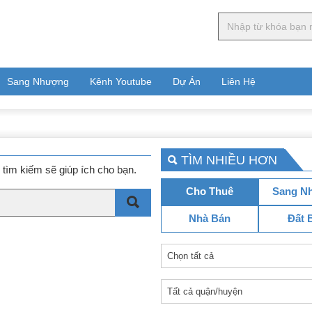
Sang Nhượng
Kênh Youtube
Dự Án
Liên Hệ
TÌM NHIỀU HƠN
tìm kiếm sẽ giúp ích cho bạn.
Cho Thuê
Sang N
Nhà Bán
Đất 