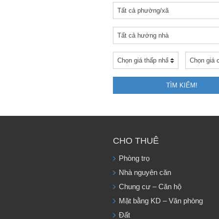
TÌM KIẾM!
CHO THUÊ
Phòng trọ
Nhà nguyên căn
Chung cư – Căn hộ
Mặt bằng KD – Văn phòng
Đất