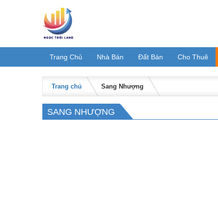
Skip
to
content
Trang Chủ
Nhà Bán
Đất Bán
Cho Thuê
Trang chủ
Sang Nhượng
SANG NHƯỢNG