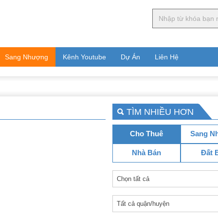
Sang Nhượng
Kênh Youtube
Dự Án
Liên Hệ
TÌM NHIỀU HƠN
Cho Thuê
Sang N
Nhà Bán
Đất 