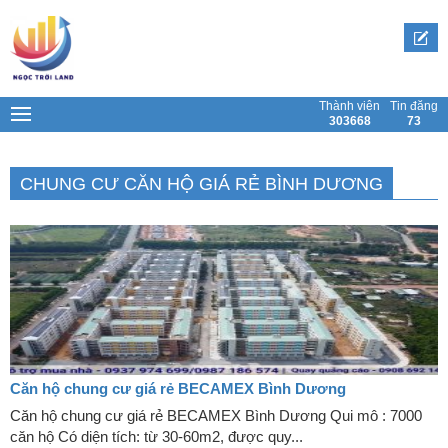
Skip
to
content
Thành viên
Tin đăng
303668
73
CHUNG CƯ CĂN HỘ GIÁ RẺ BÌNH DƯƠNG
Căn hộ chung cư giá rẻ BECAMEX Bình Dương
Căn hộ chung cư giá rẻ BECAMEX Bình Dương Qui mô : 7000
căn hộ Có diện tích: từ 30-60m2, được quy...