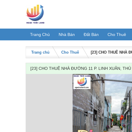
Skip
to
content
Trang Chủ
Nhà Bán
Đất Bán
Cho Thuê
Trang chủ
Cho Thuê
[23] CHO THUÊ NHÀ Đ
[23] CHO THUÊ NHÀ ĐƯỜNG 11 P. LINH XUÂN, TH