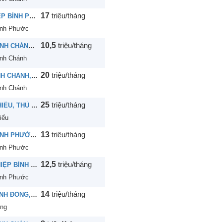
17
triệu/tháng
[73] CHO THUÊ NHÀ ĐƯỜNG HIỆP BÌNH, P. HIỆP BÌNH PHƯỚC, THỦ ĐỨC
ình Phước
10,5
triệu/tháng
[72] CHO THUÊ NHÀ ĐƯỜNG SỐ 48, P. HIỆP BÌNH CHÁNH, THỦ ĐỨC
ình Chánh
20
triệu/tháng
[71] CHO THUÊ NHÀ ĐƯỜNG SỐ 2, P. HIỆP BÌNH CHÁNH, THỦ ĐỨC
ình Chánh
25
triệu/tháng
[70] CHO THUÊ NHÀ ĐƯỜNG SỐ 23, P. LINH CHIỂU, THỦ ĐỨC
iểu
13
triệu/tháng
[69] CHO THUÊ NHÀ ĐƯỜNG SỐ 10, P. HIỆP BÌNH PHƯỚC, THỦ ĐỨC
ình Phước
12,5
triệu/tháng
[68] CHO THUÊ NHÀ ĐƯỜNG QUỐC LỘ 13, P. HIỆP BÌNH PHƯỚC, THỦ ĐỨC
ình Phước
14
triệu/tháng
[67] CHO THUÊ NHÀ ĐƯỜNG SỐ 36, P. HIỆP LINH ĐÔNG, THỦ ĐỨC
ông