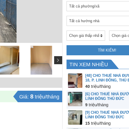
TÌM KIẾM!
TIN XEM NHIỀU
[48] CHO THUÊ NHÀ Đ
18, P. LINH ĐÔNG, THỦ
40
triệu/tháng
[6] CHO THUÊ NHÀ ĐƯỜ
8
Giá:
triệu/tháng
LINH ĐÔNG THỦ ĐỨC
9
triệu/tháng
[9] CHO THUÊ NHÀ ĐƯỜ
LINH ĐÔNG THỦ ĐỨC
15
triệu/tháng