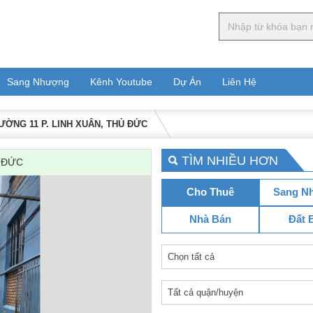
Sang Nhượng
Kênh Youtube
Dự Án
Liên Hệ
ƯỜNG 11 P. LINH XUÂN, THỦ ĐỨC
TÌM NHIỀU HƠN
Ủ ĐỨC
Cho Thuê
Sang N
Nhà Bán
Đất 