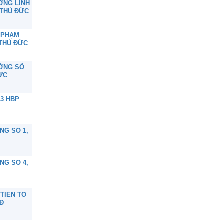
ỜNG LINH
 THỦ ĐỨC
N PHẠM
THỦ ĐỨC
ƯỜNG SỐ
ĐỨC
13 HBP
NG SỐ 1,
NG SỐ 4,
 TIỀN TÔ
TĐ