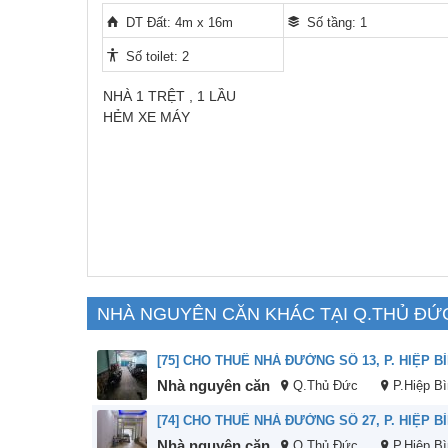
DT Đất: 4m x 16m
Số tầng: 1
Số toilet: 2
NHÀ 1 TRỆT , 1 LẦU
HẺM XE MÁY
NHÀ NGUYÊN CĂN KHÁC TẠI Q.THỦ ĐỨ
Nhà nguyên căn
Q.Thủ Đức
P.Hiệp B
Nhà nguyên căn
Q.Thủ Đức
P.Hiệp B