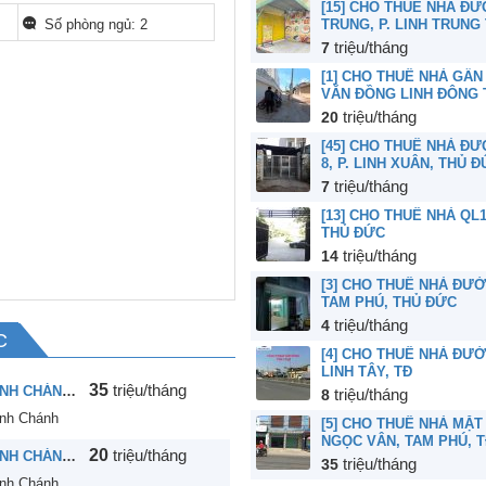
[15] CHO THUÊ NHÀ ĐƯ
TRUNG, P. LINH TRUNG
Số phòng ngủ: 2
7
triệu/tháng
[1] CHO THUÊ NHÀ GẦ
VĂN ĐỒNG LINH ĐÔNG 
20
triệu/tháng
[45] CHO THUÊ NHÀ Đ
8, P. LINH XUÂN, THỦ 
7
triệu/tháng
[13] CHO THUÊ NHÀ QL
THỦ ĐỨC
14
triệu/tháng
[3] CHO THUÊ NHÀ ĐƯỜ
TAM PHÚ, THỦ ĐỨC
4
triệu/tháng
C
[4] CHO THUÊ NHÀ ĐƯỜ
LINH TÂY, TĐ
35
triệu/tháng
[75] CHO THUÊ NHÀ ĐƯỜNG SỐ 13, P. HIỆP BÌNH CHÁNH, THỦ ĐỨC
8
triệu/tháng
ình Chánh
[5] CHO THUÊ NHÀ MẶT
NGỌC VÂN, TAM PHÚ, 
20
triệu/tháng
[74] CHO THUÊ NHÀ ĐƯỜNG SỐ 27, P. HIỆP BÌNH CHÁNH, THỦ ĐỨC
35
triệu/tháng
ình Chánh