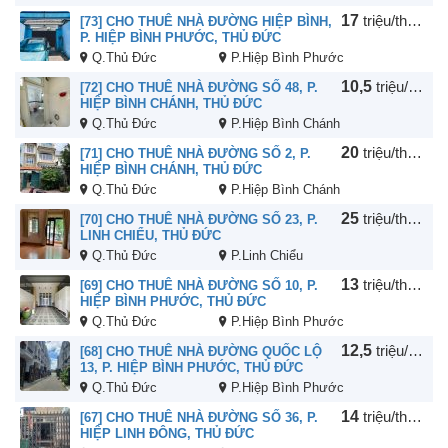
17
triệu/tháng
[73] CHO THUÊ NHÀ ĐƯỜNG HIỆP BÌNH,
P. HIỆP BÌNH PHƯỚC, THỦ ĐỨC
Q.Thủ Đức
P.Hiệp Bình Phước
10,5
triệu/tháng
[72] CHO THUÊ NHÀ ĐƯỜNG SỐ 48, P.
HIỆP BÌNH CHÁNH, THỦ ĐỨC
Q.Thủ Đức
P.Hiệp Bình Chánh
20
triệu/tháng
[71] CHO THUÊ NHÀ ĐƯỜNG SỐ 2, P.
HIỆP BÌNH CHÁNH, THỦ ĐỨC
Q.Thủ Đức
P.Hiệp Bình Chánh
25
triệu/tháng
[70] CHO THUÊ NHÀ ĐƯỜNG SỐ 23, P.
LINH CHIỂU, THỦ ĐỨC
Q.Thủ Đức
P.Linh Chiểu
13
triệu/tháng
[69] CHO THUÊ NHÀ ĐƯỜNG SỐ 10, P.
HIỆP BÌNH PHƯỚC, THỦ ĐỨC
Q.Thủ Đức
P.Hiệp Bình Phước
12,5
triệu/tháng
[68] CHO THUÊ NHÀ ĐƯỜNG QUỐC LỘ
13, P. HIỆP BÌNH PHƯỚC, THỦ ĐỨC
Q.Thủ Đức
P.Hiệp Bình Phước
14
triệu/tháng
[67] CHO THUÊ NHÀ ĐƯỜNG SỐ 36, P.
HIỆP LINH ĐÔNG, THỦ ĐỨC