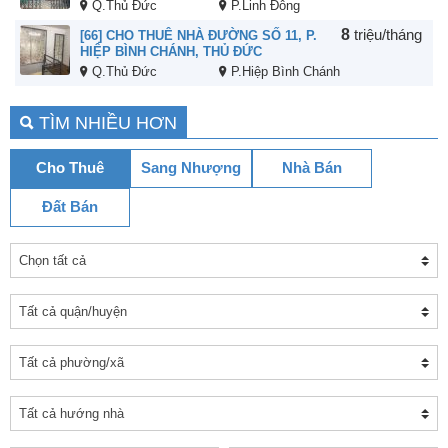
Q.Thủ Đức
P.Linh Đông
8
triệu/tháng
[66] CHO THUÊ NHÀ ĐƯỜNG SỐ 11, P.
HIỆP BÌNH CHÁNH, THỦ ĐỨC
Q.Thủ Đức
P.Hiệp Bình Chánh
TÌM NHIỀU HƠN
Cho Thuê
Sang Nhượng
Nhà Bán
Đất Bán