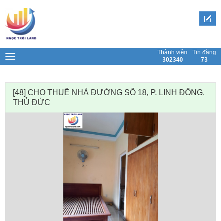
Skip
to
content
Thành viên
Tin đăng
302340
73
[48] CHO THUÊ NHÀ ĐƯỜNG SỐ 18, P. LINH ĐÔNG,
THỦ ĐỨC