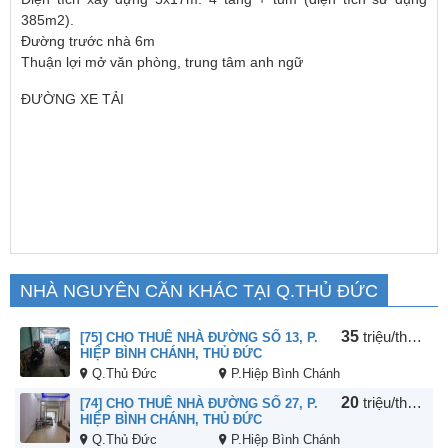
385m2).
Đường trước nhà 6m
Thuận lợi mở văn phòng, trung tâm anh ngữ
ĐƯỜNG XE TẢI
NHÀ NGUYÊN CĂN KHÁC TẠI Q.THỦ ĐỨC
35
triệu/tháng
[75] CHO THUÊ NHÀ ĐƯỜNG SỐ 13, P.
HIỆP BÌNH CHÁNH, THỦ ĐỨC
Q.Thủ Đức
P.Hiệp Bình Chánh
20
triệu/tháng
[74] CHO THUÊ NHÀ ĐƯỜNG SỐ 27, P.
HIỆP BÌNH CHÁNH, THỦ ĐỨC
Q.Thủ Đức
P.Hiệp Bình Chánh