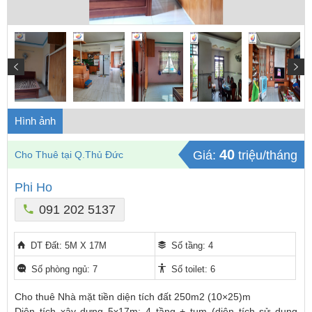
Hình ảnh
40
Giá:
triệu/tháng
Cho Thuê tại Q.Thủ Đức
Phi Ho
091 202 5137
DT Đất: 5M X 17M
Số tầng: 4
Số phòng ngủ: 7
Số toilet: 6
Cho thuê Nhà mặt tiền diện tích đất 250m2 (10×25)m
Diện tích xây dựng 5x17m: 4 tầng + tum (diện tích sử dụng