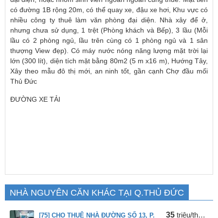
có đường 1B rộng 20m, có thể quay xe, đậu xe hơi, Khu vực có
nhiều công ty thuê làm văn phòng đại diện. Nhà xây để ở,
nhưng chưa sử dụng, 1 trệt (Phòng khách và Bếp), 3 lầu (Mỗi
lầu có 2 phòng ngủ, lầu trên cùng có 1 phòng ngủ và 1 sân
thượng View đẹp). Có máy nước nóng năng lượng mặt trời lại
lớn (300 lít), diện tích mặt bằng 80m2 (5 m x16 m), Hướng Tây,
Xây theo mẫu đô thị mới, an ninh tốt, gần cạnh Chợ đầu mối
Thủ Đức
ĐƯỜNG XE TẢI
NHÀ NGUYÊN CĂN KHÁC TẠI Q.THỦ ĐỨC
35
triệu/tháng
[75] CHO THUÊ NHÀ ĐƯỜNG SỐ 13, P.