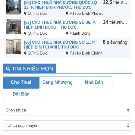
12,5
triệu/tháng
[68] CHO THUÊ NHÀ ĐƯỜNG QUỐC LỘ
13, P. HIỆP BÌNH PHƯỚC, THỦ ĐỨC
Q.Thủ Đức
P.Hiệp Bình Phước
14
triệu/tháng
[67] CHO THUÊ NHÀ ĐƯỜNG SỐ 36, P.
HIỆP LINH ĐÔNG, THỦ ĐỨC
Q.Thủ Đức
P.Linh Đông
8
triệu/tháng
[66] CHO THUÊ NHÀ ĐƯỜNG SỐ 11, P.
HIỆP BÌNH CHÁNH, THỦ ĐỨC
Q.Thủ Đức
P.Hiệp Bình Chánh
TÌM NHIỀU HƠN
Cho Thuê
Sang Nhượng
Nhà Bán
Đất Bán