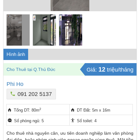
Hình ảnh
12
Giá:
triệu/tháng
Cho Thuê tại Q.Thủ Đức
Phi Ho
091 202 5137
2
Tổng DT: 80m
DT Đất: 5m x 16m
Số phòng ngủ: 5
Số toilet: 4
Cho thuê nhà nguyên căn, ưu tiên doanh nghiệp làm văn phòng
đại diện, hoặc nhóm sinh viên ngoan ngoãn cùng thuê. Mặt tiền