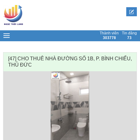
Skip
to
content
Thành viên
Tin đăng
303778
73
[47] CHO THUÊ NHÀ ĐƯỜNG SỐ 1B, P. BÌNH CHIỂU,
THỦ ĐỨC